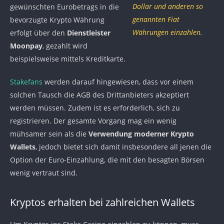
Dollar und anderen so
gewünschten Eurobetrags in die
genannten Fiat
bevorzugte Krypto Währung
Währungen einzahlen.
erfolgt über den
Dienstleister
Moonpay
, gezahlt wird
beispielsweise mittels Kreditkarte.
Stakefans
werden darauf hingewiesen, dass vor einem
solchen Tausch die AGB des Drittanbieters akzeptiert
werden müssen. Zudem ist es erforderlich, sich zu
registrieren. Der gesamte Vorgang mag ein wenig
mühsamer sein als die
Verwendung moderner Krypto
Wallets
, jedoch bietet sich damit insbesondere all jenen die
Option der Euro-Einzahlung, die mit den besagten Börsen
wenig vertraut sind.
Kryptos erhalten bei zahlreichen Wallets