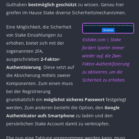
Guthaben
bestmöglich geschützt
zu wissen. Genau hier
greifen im Hause Stake diverse Sicherheitsmechanismen.
Eine Möglichkeit, die Sicherheit
von Stake Einzahlungen zu
©stake.com
|
Stake
erhöhen, bietet sich mit der
fordert Spieler immer
sogenannten 2FA,
wieder auf, die Zwei-
ausgeschrieben
2-Faktor-
Faktor-Authentifizierung
Authentisierung
. Diese setzt auf
zu aktivieren, um die
die Absicherung mittels zweier
Sicherheit zu erhöhen.
Komponenten. Zum einen muss
bei der Registrierung
grundsätzlich ein
möglichst sicheres Passwort
festgelegt
werden. Zum anderen besteht die Option, den
Google
Authenticator aufs Smartphone
zu laden und den
persönlichen Stake Account damit zu verknüpfen.
Ehe nun eine Zahlung vorgenommen werden kann, muss