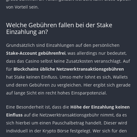
von Vorteil sein.
Welche Gebühren fallen bei der Stake
Einzahlung an?
Grundsätzlich sind Einzahlungen auf den persönlichen
Stake-Account gebührenfrei
, was allerdings nur bedeutet,
dass das Casino selbst keine Zusatzkosten veranschlagt. Auf
für
Blockchains übliche Netzwerktransaktionsgebühren
hat Stake keinen Einfluss. Umso mehr lohnt es sich, Wallets
und deren Gebühren zu vergleichen. Hier ergibt sich gerade
auf lange Sicht ein recht hohes Einsparpotenzial.
Eine Besonderheit ist, dass die
Höhe der Einzahlung keinen
Einfluss
auf die Netzwerktransaktionsgebühr nimmt, da es
sich hierbei um einen Pauschalbetrag handelt. Dieser wird
individuell in der Krypto Börse festgelegt. Wer sich für den