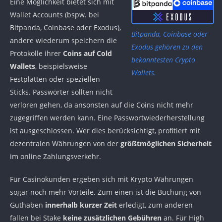
Eine Möglichkeit bietet sich mit
Wallet Accounts (bspw. bei
Bitpanda, Coinbase oder Exodus),
Bitpanda, Coinbase oder
andere wiederum speichern die
Exodus gehören zu den
Protokolle ihrer
Coins auf Cold
bekanntesten Crypto
Wallets
, beispielsweise
Wallets.
Festplatten oder speziellen
Sticks. Passwörter sollten nicht
verloren gehen, da ansonsten auf die Coins nicht mehr
zugegriffen werden kann. Eine Passwortwiederherstellung
ist ausgeschlossen. Wer dies berücksichtigt, profitiert mit
dezentralen Währungen von der
größtmöglichen Sicherheit
im online Zahlungsverkehr.
Für Casinokunden ergeben sich mit Krypto Währungen
sogar noch mehr Vorteile. Zum einen ist die Buchung von
Guthaben
innerhalb kurzer Zeit
erledigt, zum anderen
fallen bei Stake
keine zusätzlichen Gebühren
an. Für High