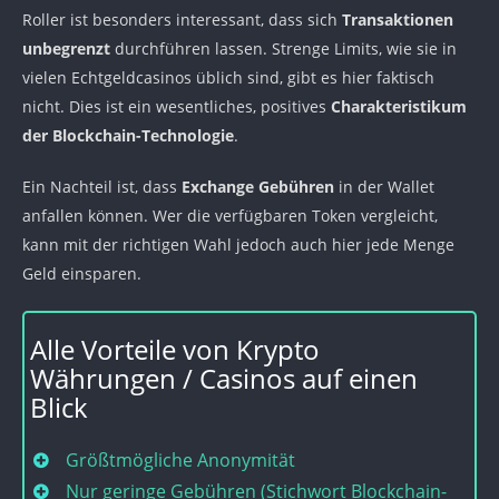
Roller ist besonders interessant, dass sich
Transaktionen
unbegrenzt
durchführen lassen. Strenge Limits, wie sie in
vielen Echtgeldcasinos üblich sind, gibt es hier faktisch
nicht. Dies ist ein wesentliches, positives
Charakteristikum
der Blockchain-Technologie
.
Ein Nachteil ist, dass
Exchange Gebühren
in der Wallet
anfallen können. Wer die verfügbaren Token vergleicht,
kann mit der richtigen Wahl jedoch auch hier jede Menge
Geld einsparen.
Alle Vorteile von Krypto
Währungen / Casinos auf einen
Blick
Größtmögliche Anonymität
Nur geringe Gebühren (Stichwort Blockchain-