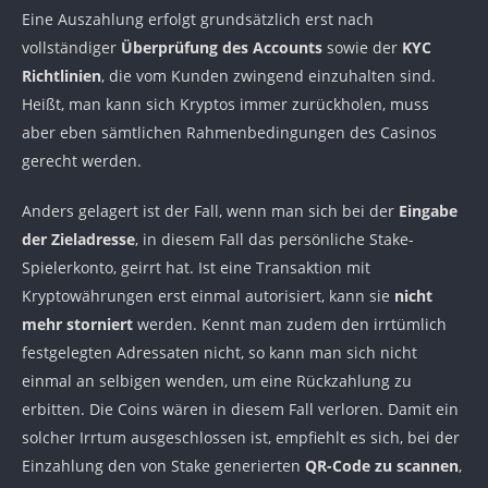
Eine Auszahlung erfolgt grundsätzlich erst nach
vollständiger
Überprüfung des Accounts
sowie der
KYC
Richtlinien
, die vom Kunden zwingend einzuhalten sind.
Heißt, man kann sich Kryptos immer zurückholen, muss
aber eben sämtlichen Rahmenbedingungen des Casinos
gerecht werden.
Anders gelagert ist der Fall, wenn man sich bei der
Eingabe
der Zieladresse
, in diesem Fall das persönliche Stake-
Spielerkonto, geirrt hat. Ist eine Transaktion mit
Kryptowährungen erst einmal autorisiert, kann sie
nicht
mehr storniert
werden. Kennt man zudem den irrtümlich
festgelegten Adressaten nicht, so kann man sich nicht
einmal an selbigen wenden, um eine Rückzahlung zu
erbitten. Die Coins wären in diesem Fall verloren. Damit ein
solcher Irrtum ausgeschlossen ist, empfiehlt es sich, bei der
Einzahlung den von Stake generierten
QR-Code zu scannen
,