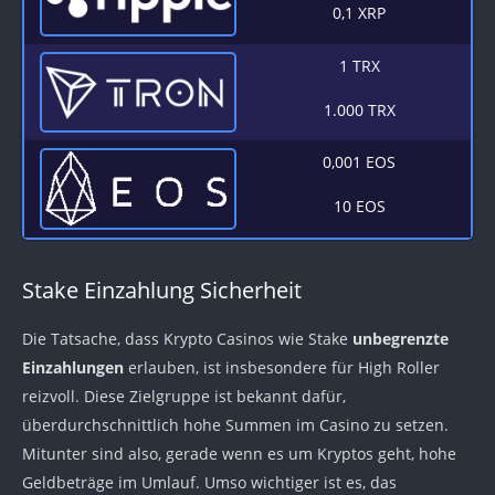
0,1 XRP
1 TRX
1.000 TRX
0,001 EOS
10 EOS
Stake Einzahlung Sicherheit
Die Tatsache, dass Krypto Casinos wie Stake
unbegrenzte
Einzahlungen
erlauben, ist insbesondere für High Roller
reizvoll. Diese Zielgruppe ist bekannt dafür,
überdurchschnittlich hohe Summen im Casino zu setzen.
Mitunter sind also, gerade wenn es um Kryptos geht, hohe
Geldbeträge im Umlauf. Umso wichtiger ist es, das