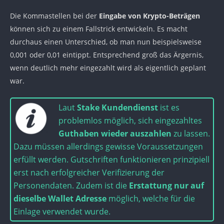
Die Kommastellen bei der
Eingabe von Krypto-Beträgen
können sich zu einem Fallstrick entwickeln. Es macht
durchaus einen Unterschied, ob man nun beispielsweise
0,001 oder 0,01 eintippt. Entsprechend groß das Ärgernis,
wenn deutlich mehr eingezahlt wird als eigentlich geplant
war.
Laut
Stake Kundendienst
ist es
problemlos möglich, sich eingezahltes
Guthaben wieder auszahlen
zu lassen.
Dazu müssen allerdings gewisse Voraussetzungen
erfüllt werden. Gutschriften funktionieren prinzipiell
erst nach erfolgreicher Verifizierung der
Personendaten. Zudem ist die
Erstattung nur auf
dieselbe Wallet Adresse
möglich, welche für die
Einlage verwendet wurde.