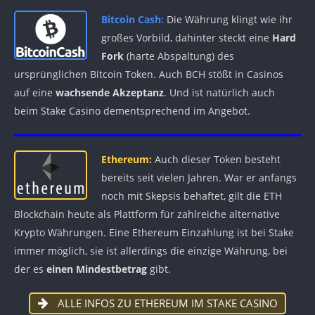
Bitcoin Cash:
Die Währung klingt wie ihr
großes Vorbild, dahinter steckt eine
Hard
Fork
(harte Abspaltung) des
ursprünglichen Bitcoin Token. Auch BCH stößt in Casinos
auf eine
wachsende Akzeptanz
. Und ist natürlich auch
beim Stake Casino dementsprechend im Angebot.
Ethereum:
Auch dieser Token besteht
bereits seit vielen Jahren. War er anfangs
noch mit Skepsis behaftet, gilt die ETH
Blockchain heute als Plattform für zahlreiche alternative
Krypto Währungen. Eine Ethereum Einzahlung ist bei Stake
immer möglich, sie ist allerdings die einzige Währung, bei
der es
einen Mindestbetrag
gibt.
ALLE INFOS ZU ETHEREUM IM STAKE CASINO