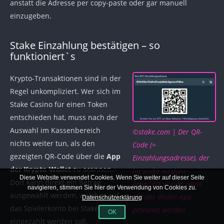
anstatt die Adresse per copy-paste oder gar manuell
einzugeben.
Stake Einzahlung bestätigen – so
funktioniert`s
Krypto-Transaktionen sind in der
Regel unkompliziert. Wer sich im
Stake Casino für einen Token
entschieden hat, muss nach der
Auswahl im Kassenbereich
©stake.com
|
Der QR-
nichts weiter tun, als den
Code (=
gezeigten QR-Code über die
App
Einzahlungsadresse), der
der Krypto Wallet
zu scannen.
im Stake Account
Diese Website verwendet Cookies. Wenn Sie weiter auf dieser Seite
Dort kann direkt ein Betrag
generiert wurde, muss
navigieren, stimmen Sie hier der Verwendung von Cookies zu.
ausgewählt werden, welcher auf
mit der Wallet-App
Datenschutzerklärung
das Spielerkonto bei Stake
gescannt werden.
OK
eingezahlt werden soll.