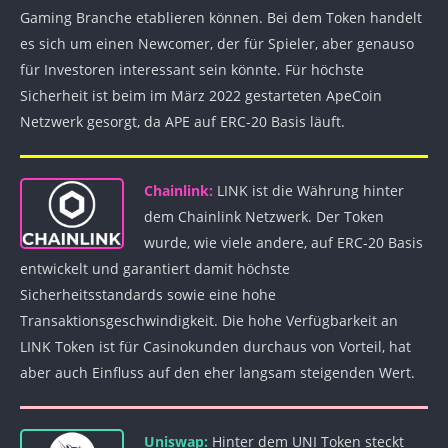
Gaming Branche etablieren können. Bei dem Token handelt
es sich um einen Newcomer, der für Spieler, aber genauso
für Investoren interessant sein könnte. Für höchste
Sicherheit ist beim im März 2022 gestarteten ApeCoin
Netzwerk gesorgt, da APE auf ERC-20 Basis läuft.
Chainlink:
LINK ist die Währung hinter
dem Chainlink Netzwerk. Der Token
wurde, wie viele andere, auf ERC-20 Basis
entwickelt und garantiert damit höchste
Sicherheitsstandards sowie eine hohe
Transaktionsgeschwindigkeit. Die hohe Verfügbarkeit an
LINK Token ist für Casinokunden durchaus von Vorteil, hat
aber auch Einfluss auf den eher langsam steigenden Wert.
Uniswap:
Hinter dem UNI Token steckt