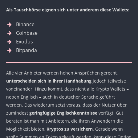
Als Tauschbörse eignen sich unter anderem diese Wallets:
Binance
Coinbase
Exodus
Bitpanda
Alle vier Anbieter werden hohen Ansprüchen gerecht,
unterscheiden sich in ihrer Handhabung
jedoch teilweise
voneinander. Hinzu kommt, dass nicht alle Krypto Wallets –
neben Englisch – auch in deutscher Sprache geführt
werden. Das wiederum setzt voraus, dass der Nutzer über
zumindest
geringfügige Englischkenntnisse
verfügt. Gut
beraten ist man mit Anbietern, die ihren Anwendern die
Möglichkeit bieten,
Kryptos zu versichern
. Gerade wenn
große Summen an Token gekauft werden, kann diese Option