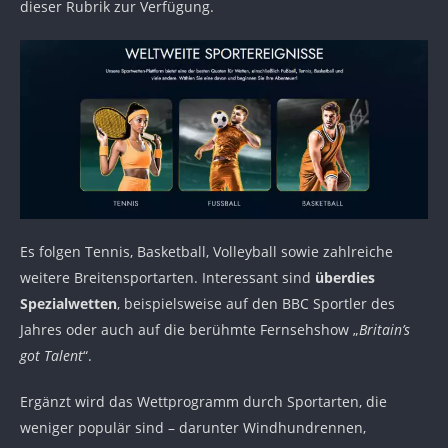
dieser Rubrik zur Verfügung.
Es folgen Tennis, Basketball, Volleyball sowie zahlreiche
weitere Breitensportarten. Interessant sind
überdies
Spezialwetten
, beispielsweise auf den BBC Sportler des
Jahres oder auch auf die berühmte Fernsehshow „
Britain’s
got Talent
“.
Ergänzt wird das Wettprogramm durch Sportarten, die
weniger populär sind – darunter Windhundrennen,