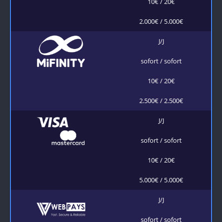
10€ / 20€
2.000€ / 5.000€
J/J
sofort / sofort
10€ / 20€
2.500€ / 2.500€
J/J
sofort / sofort
10€ / 20€
5.000€ / 5.000€
J/J
sofort / sofort