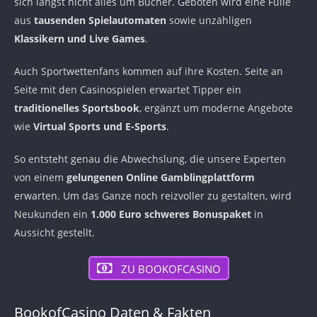
sich längst nicht alles um Bücher. Geboten wird eine Fülle
aus
tausenden Spielautomaten
sowie unzähligen
Klassikern und Live Games
.
Auch Sportwettenfans kommen auf ihre Kosten. Seite an
Seite mit den Casinospielen erwartet Tipper ein
traditionelles Sportsbook
, ergänzt um moderne Angebote
wie
Virtual Sports und E-Sports
.
So entsteht genau die Abwechslung, die unsere Experten
von einem
gelungenen Online Gamblingplattform
erwarten. Um das Ganze noch reizvoller zu gestalten, wird
Neukunden ein
1.000 Euro schweres Bonuspaket
in
Aussicht gestellt.
ZU BOOKOFCASINO
BookofCasino Daten & Fakten