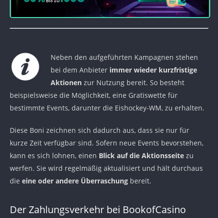
Neben den aufgeführten Kampagnen stehen
bei dem Anbieter
immer wieder kurzfristige
Aktionen
zur Nutzung bereit. So besteht
beispielsweise die Möglichkeit, eine Gratiswette für
bestimmte Events, darunter die Eishockey-WM, zu erhalten.
Diese Boni zeichnen sich dadurch aus, dass sie nur für
kurze Zeit verfügbar sind. Sofern neue Events bevorstehen,
kann es sich lohnen, einen
Blick auf die Aktionsseite
zu
werfen. Sie wird regelmäßig aktualisiert und hält durchaus
die
eine oder andere Überraschung
bereit.
Der Zahlungsverkehr bei BookofCasino