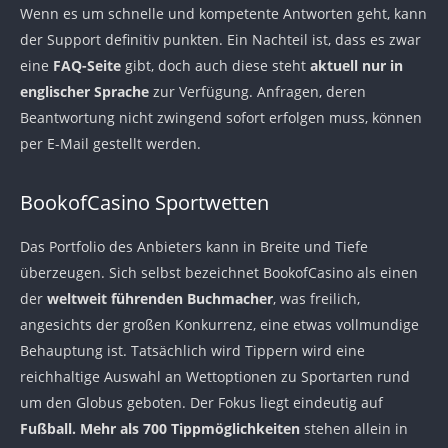
Wenn es um schnelle und kompetente Antworten geht, kann
der Support definitiv punkten. Ein Nachteil ist, dass es zwar
eine
FAQ-Seite
gibt, doch auch diese steht
aktuell nur in
englischer Sprache
zur Verfügung. Anfragen, deren
Beantwortung nicht zwingend sofort erfolgen muss, können
per E-Mail gestellt werden.
BookofCasino Sportwetten
Das Portfolio des Anbieters kann in Breite und Tiefe
überzeugen. Sich selbst bezeichnet BookofCasino als einen
der
weltweit führenden Buchmacher
, was freilich,
angesichts der großen Konkurrenz, eine etwas vollmundige
Behauptung ist. Tatsächlich wird Tippern wird eine
reichhaltige Auswahl an Wettoptionen zu Sportarten rund
um den Globus geboten. Der Fokus liegt eindeutig auf
Fußball. Mehr als 700 Tippmöglichkeiten
stehen allein in