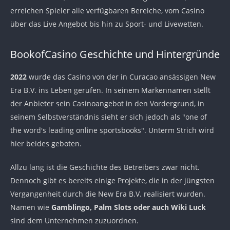
erreichen Spieler alle verfügbaren Bereiche, vom Casino
über das Live Angebot bis hin zu Sport- und Livewetten.
BookofCasino Geschichte und Hintergründe
2022
wurde das Casino von der in Curacao ansässigen New
Era B.V. ins Leben gerufen. In seinem Markennamen stellt
der Anbieter sein Casinoangebot in den Vordergrund, in
seinem Selbstverständnis sieht er sich jedoch als "one of
the word's leading online sportsbooks". Unterm Strich wird
hier beides geboten.
Allzu lang ist die Geschichte des Betreibers zwar nicht.
Dennoch gibt es bereits einige Projekte, die in der jüngsten
Vergangenheit durch die New Era B.V. realisiert wurden.
Namen wie
Gamblingo, Palm Slots oder auch Wiki Luck
sind dem Unternehmen zuzuordnen.