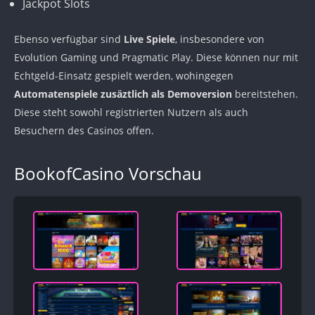
Jackpot Slots
Ebenso verfügbar sind
Live Spiele
, insbesondere von
Evolution Gaming und Pragmatic Play. Diese können nur mit
Echtgeld-Einsatz gespielt werden, wohingegen
Automatenspiele zusäztlich als Demoversion
bereitstehen.
Diese steht sowohl registrierten Nutzern als auch
Besuchern des Casinos offen.
BookofCasino Vorschau