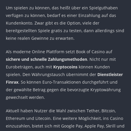
Um spielen zu können, das heißt über ein Spielguthaben
verfügen zu können, bedarf es einer Einzahlung auf das
Kundenkonto. Zwar gibt es die Option, viele der
bereitgestellten Spiele gratis zu testen, dann allerdings sind
keine realen Gewinne zu erwarten.
Als moderne Online Plattform setzt Book of Casino auf
sichere und schnelle Zahlungsmethoden
. Nicht nur mit
Eurobeträgen, auch mit
Kryptocoins
können Kunden
spielen. Den Währungstausch übernimmt der
Dienstleister
Finrax
. So können Euro-Transaktionen durchgeführt und
der gewählte Betrag gegen die bevorzugte Kryptowährung
gewechselt werden.
Aktuell haben Nutzer die Wahl zwischen Tether, Bitcoin,
Ethereum und Litecoin. Eine weitere Möglichkeit, ins Casino
einzuzahlen, bietet sich mit Google Pay, Apple Pay, Skrill und