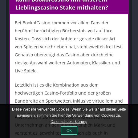
Lieblingscasino Stake mithalten?
Bei BookofCasino kommen vor allem Fans der
berühmt berüchtigten Bücherslots voll auf ihre
Kosten. Dass sich der Anbieter gerade dieser Art
von Spielen verschrieben hat, steht zweifelsfrei fest.
Genauso überzeugt das Casino aber durch eine
riesige Auswahl weiterer Automaten, Klassiker und
Live Spiele.
Letztlich ist es die Kombination aus dem
hochwertigen Casino-Portfolio und der großen
Bandbreite an Sportwetten, inklusive virtuellem und
E-Sports, die zu einer ebenbürtigen Stake
Diese Website verwendet Cookies. Wenn Sie weiter auf dieser Seite
navigieren, stimmen Sie hier der Verwendung von Cookies zu.
Alternative macht. Mit beidem richtet sich das
Datenschutzerklärung
Unternehmen an den internationalen Markt und
OK
versteht es, sowohl technologisch als auch in