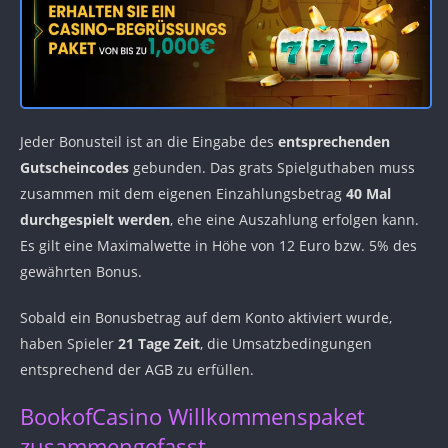
Jeder Bonusteil ist an die Eingabe des
entsprechenden
Gutscheincodes
gebunden. Das grats Spielguthaben muss
zusammen mit dem eigenen Einzahlungsbetrag
40 Mal
durchgespielt werden
, ehe eine Auszahlung erfolgen kann.
Es gilt eine Maximalwette in Höhe von 12 Euro bzw. 5% des
gewährten Bonus.
Sobald ein Bonusbetrag auf dem Konto aktiviert wurde,
haben Spieler
21 Tage Zeit
, die Umsatzbedingungen
entsprechend der AGB zu erfüllen.
BookofCasino Willkommenspaket
zusammengefasst