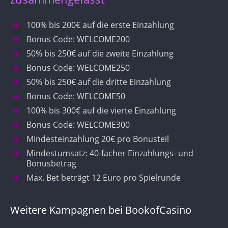
100% bis 200€ auf die erste Einzahlung
Bonus Code: WELCOME200
50% bis 250€ auf die zweite Einzahlung
Bonus Code: WELCOME250
50% bis 250€ auf die dritte Einzahlung
Bonus Code: WELCOME50
100% bis 300€ auf die vierte Einzahlung
Bonus Code: WELCOME300
Mindesteinzahlung 20€ pro Bonusteil
Mindestumsatz: 40-facher Einzahlungs- und
Bonusbetrag
Max. Bet beträgt 12 Euro pro Spielrunde
Weitere Kampagnen bei BookofCasino