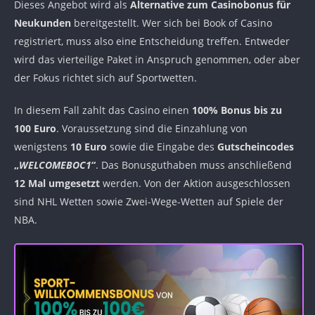
Dieses Angebot wird als
Alternative zum Casinobonus für
Neukunden
bereitgestellt. Wer sich bei Book of Casino
registriert, muss also eine Entscheidung treffen. Entweder
wird das vierteilige Paket in Anspruch genommen, oder aber
der Fokus richtet sich auf Sportwetten.
In diesem Fall zahlt das Casino einen
100% Bonus bis zu
100 Euro
. Voraussetzung sind die Einzahlung von
wenigstens
10 Euro
sowie die Eingabe des
Gutscheincodes
„
WELCOMEBOC1
“
. Das Bonusguthaben muss anschließend
12 Mal umgesetzt
werden. Von der Aktion ausgeschlossen
sind NHL Wetten sowie Zwei-Wege-Wetten auf Spiele der
NBA.