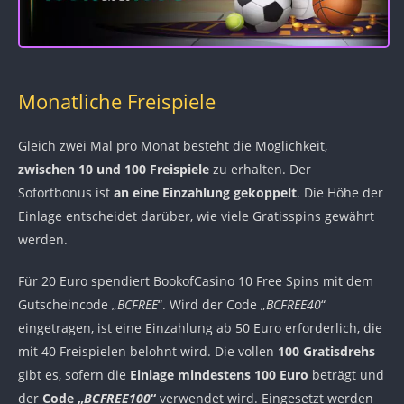
Monatliche Freispiele
Gleich zwei Mal pro Monat besteht die Möglichkeit,
zwischen 10 und 100 Freispiele
zu erhalten. Der
Sofortbonus ist
an eine Einzahlung gekoppelt
. Die Höhe der
Einlage entscheidet darüber, wie viele Gratisspins gewährt
werden.
Für 20 Euro spendiert BookofCasino 10 Free Spins mit dem
Gutscheincode „
BCFREE
“. Wird der Code „
BCFREE40
“
eingetragen, ist eine Einzahlung ab 50 Euro erforderlich, die
mit 40 Freispielen belohnt wird. Die vollen
100 Gratisdrehs
gibt es, sofern die
Einlage mindestens 100 Euro
beträgt und
der
Code „
BCFREE100
“
verwendet wird. Eingesetzt werden