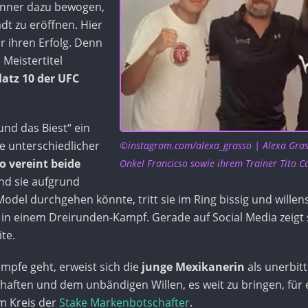
änner dazu bewogen,
t zu eröffnen. Hier
r ihren Erfolg. Denn
 Meistertitel
latz 10 der UFC
nd das Biest“ ein
ie unterschiedlicher
©instagram.com/alexa_grasso
|
Alexa Gras
o vereint beide
Onkel Francicso sowie ihrem Trainer Tito C
nd sie aufgrund
del durchgehen könnte, tritt sie im Ring bissig und willens
 in einem Dreirunden-Kampf. Gerade auf Social Media zeigt 
te.
pfe geht, erweist sich die
junge Mexikanerin
als unerbittl
aften und dem unbändigen Willen, es weit zu bringen, für 
um Kreis der
Stake Markenbotschafter
.