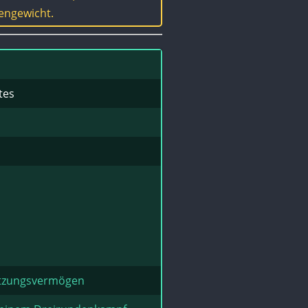
gengewicht.
tes
etzungsvermögen