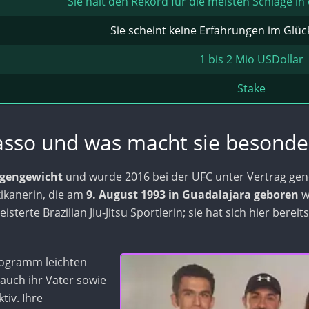
Sie hält den Rekord für die meisten Schläge 
:
Sie scheint keine Erfahrungen im Glüc
1 bis 2 Mio USDollar
Stake
asso und was macht sie besonde
egengewicht
und wurde 2016 bei der UFC unter Vertrag ge
ikanerin, die am
9. August 1993 in Guadalajara geboren
w
terte Brazilian Jiu-Jitsu Sportlerin; sie hat sich hier bereits
ilogramm leichten
 auch ihr Vater sowie
tiv. Ihre