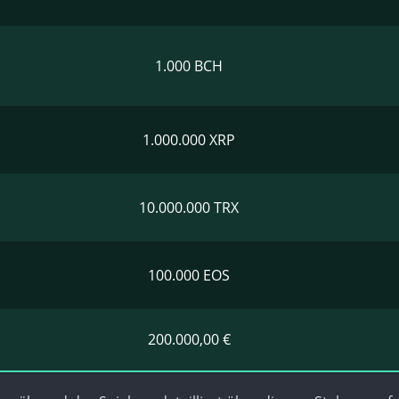
1.000 BCH
1.000.000 XRP
10.000.000 TRX
100.000 EOS
200.000,00 €