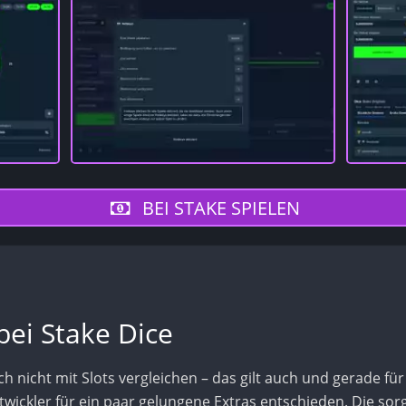
BEI STAKE SPIELEN
ei Stake Dice
h nicht mit Slots vergleichen – das gilt auch und gerade fü
twickler für ein paar gelungene Extras entschieden. Die sor