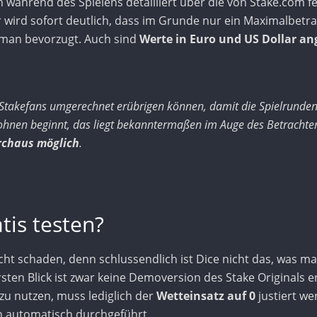
h während des Spielens detailliert über die von Stake.com f
er wird sofort deutlich, dass im Grunde nur ein Maximalbetr
man bevorzugt. Auch sind
Werte in Euro und US Dollar a
 Stakefans umgerechnet erübrigen können, damit die Spielrunde
 lohnen beginnt, das liegt bekanntermaßen im Auge des Betrachter
urchaus möglich
.
tis testen?
ht schaden, denn schlussendlich ist Dice nicht das, was m
rsten Blick ist zwar keine Demoversion des Stake Originals er
 zu nutzen, muss lediglich der
Wetteinsatz auf 0
justiert we
n automatisch durchgeführt.