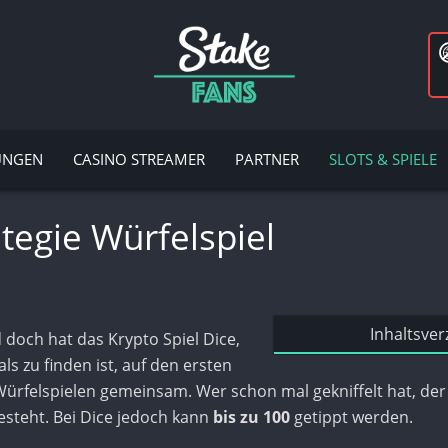
UNGEN
CASINO STREAMER
PARTNER
SLOTS & SPIELE
ategie Würfelspiel
Inhaltsver
 doch hat das Krypto Spiel Dice,
ls zu finden ist, auf den ersten
n Würfelspielen gemeinsam. Wer schon mal gekniffelt hat, der
esteht. Bei Dice jedoch kann
bis zu 100
getippt werden.