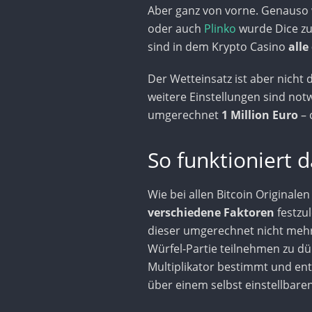
Aber ganz von vorne. Genauso w
oder auch
Plinko
wurde Dice zun
sind in dem Krypto Casino
alle
Der Wetteinsatz ist aber nicht 
weitere Einstellungen sind not
umgerechnet
1 Million Euro
– 
So funktioniert d
Wie bei allen Bitcoin Originalen
verschiedene Faktoren
festzul
dieser umgerechnet nicht mehr
Würfel-Partie teilnehmen zu dü
Multiplikator bestimmt und en
über einem selbst einstellbaren