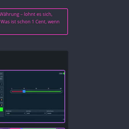
Währung – lohnt es sich,
 Was ist schon 1 Cent, wenn