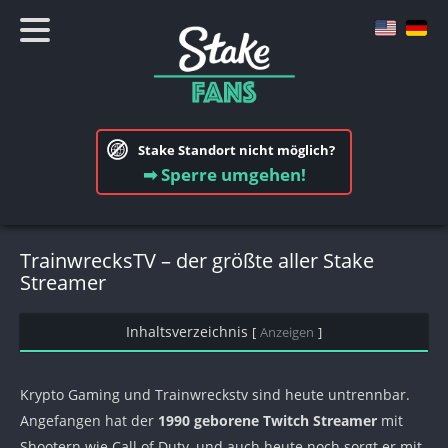
Stake Standort nicht möglich?
➡ Sperre umgehen!
TrainwrecksTV – der größte aller Stake
Streamer
Inhaltsverzeichnis
[
Anzeigen
]
Krypto Gaming und Trainwreckstv sind heute untrennbar.
Angefangen hat der
1990 geborene Twitch Streamer
mit
Shootern wie Call of Duty, und auch heute noch sorgt er mit