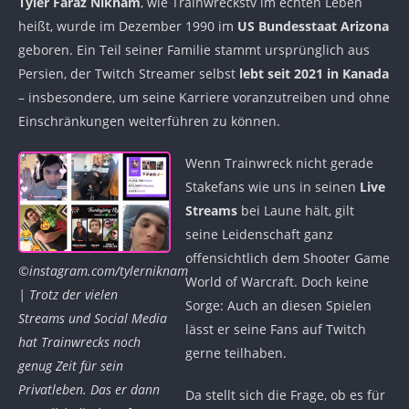
Tyler Faraz Niknam
, wie Trainwreckstv im echten Leben
heißt, wurde im Dezember 1990 im
US Bundesstaat Arizona
geboren. Ein Teil seiner Familie stammt ursprünglich aus
Persien, der Twitch Streamer selbst
lebt seit 2021 in Kanada
– insbesondere, um seine Karriere voranzutreiben und ohne
Einschränkungen weiterführen zu können.
Wenn Trainwreck nicht gerade
Stakefans wie uns in seinen
Live
Streams
bei Laune hält, gilt
seine Leidenschaft ganz
offensichtlich dem Shooter Game
©instagram.com/tylerniknam
World of Warcraft. Doch keine
| Trotz der vielen
Sorge: Auch an diesen Spielen
Streams und Social Media
lässt er seine Fans auf Twitch
hat Trainwrecks noch
gerne teilhaben.
genug Zeit für sein
Privatleben. Das er dann
Da stellt sich die Frage, ob es für