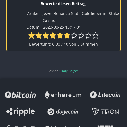
Artikel:
Jewel Bonanza Slot - Goldfieber im Stake
Casino
Datum:
2023-08-25 13:17:01
6.00
/
10
von
5
Stimmen
Autor:
Cindy Berger