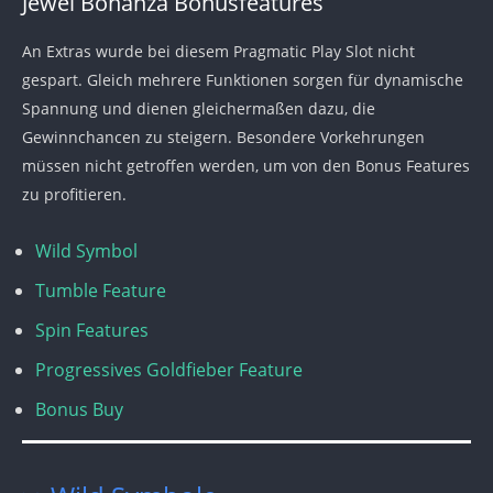
Jewel Bonanza Bonusfeatures
An Extras wurde bei diesem Pragmatic Play Slot nicht
gespart. Gleich mehrere Funktionen sorgen für dynamische
Spannung und dienen gleichermaßen dazu, die
Gewinnchancen zu steigern. Besondere Vorkehrungen
müssen nicht getroffen werden, um von den Bonus Features
zu profitieren.
Wild Symbol
Tumble Feature
Spin Features
Progressives Goldfieber Feature
Bonus Buy