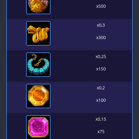
x500
x0,3
x300
x0,25
x150
x0,2
x100
x0,15
x75