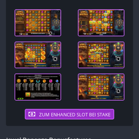
ZUM ENHANCED SLOT BEI STAKE