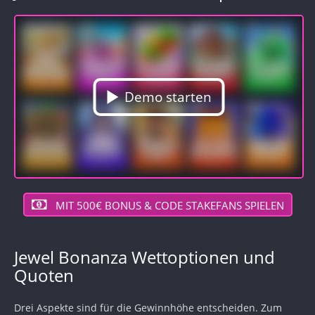
MIT 500€ BONUS & CODE STAKEFANS SPIELEN
Jewel Bonanza Wettoptionen und
Quoten
Drei Aspekte sind für die Gewinnhöhe entscheiden. Zum