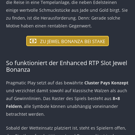
die Reise in eine Tempelanlage, die neben Edelsteinen
einige wertvolle Schmuckstücke aus Jade und Gold birgt. Sie
zu finden, ist die Herausforderung. Denn: Gerade solche
Motive haben einen rentablen Gegenwert.
ZU JEWEL BONANZA BEI STAKE
So funktioniert der Enhanced RTP Slot Jewel
Bonanza
Pragmatic Play setzt auf das bewährte
Cluster Pays Konzept
und verzichtet damit sowohl auf klassische Walzen als auch
auf Gewinnlinien. Das Raster des Spiels besteht aus
8×8
Feldern
, alle Symbole können unabhängig voneinander
betrachtet werden.
Sobald der Wetteinsatz platziert ist, steht es Spielern offen,